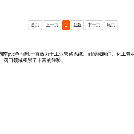
1
1/35
首页
上一页
下一页
尾页
,湖南pvc单向阀,一直致力于工业管路系统、耐酸碱阀门、化工管材管
、阀门领域积累了丰富的经验。