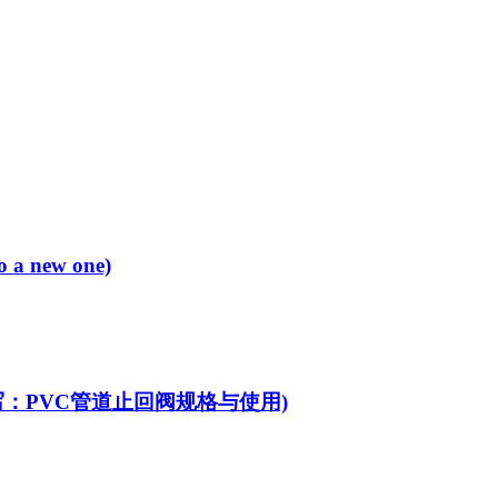
 new one)
重写：PVC管道止回阀规格与使用)