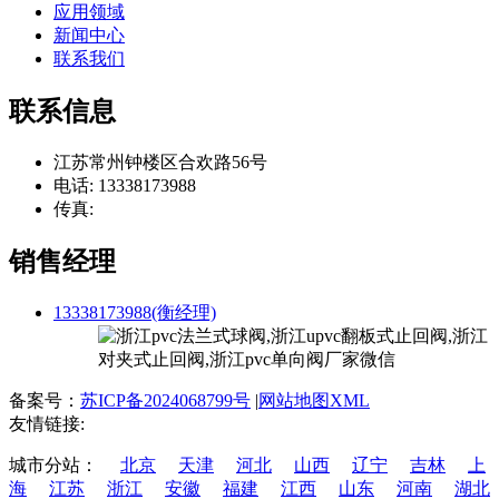
应用领域
新闻中心
联系我们
联系信息
江苏常州钟楼区合欢路56号
电话: 13338173988
传真:
销售经理
13338173988(衡经理)
备案号：
苏ICP备2024068799号
|
网站地图XML
友情链接:
城市分站：
北京
天津
河北
山西
辽宁
吉林
上
海
江苏
浙江
安徽
福建
江西
山东
河南
湖北