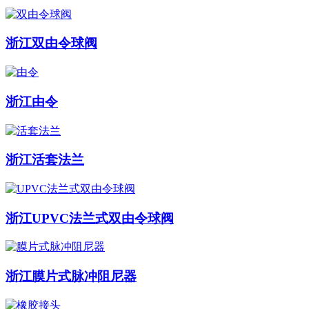
浙江双由令球阀
浙江由令
浙江活套法兰
浙江UPVC法兰式双由令球阀
浙江膜片式脉冲阻尼器