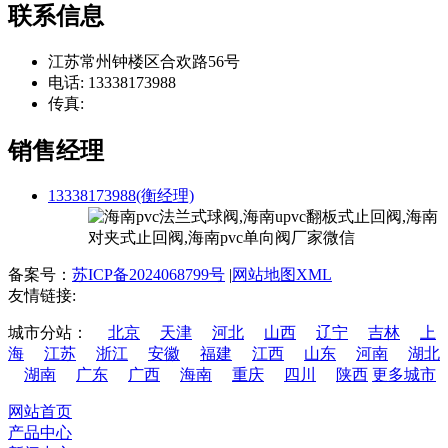
联系信息
江苏常州钟楼区合欢路56号
电话: 13338173988
传真:
销售经理
13338173988(衡经理)
备案号：
苏ICP备2024068799号
|
网站地图XML
友情链接:
城市分站：
北京
天津
河北
山西
辽宁
吉林
上
海
江苏
浙江
安徽
福建
江西
山东
河南
湖北
湖南
广东
广西
海南
重庆
四川
陕西
更多城市
网站首页
产品中心